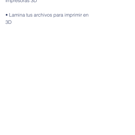
Impresoras 3D
• Lamina tus archivos para imprimir en 
3D
:::::::::::::::::::::::::::::::::::::::::::::::::::::::::::::::::::::::
:::::::::::::::::::::::::::
Inscripciones: 
https://goo.gl/forms/BgRZc2W3dwKmcr
j53
Toda la info en: 
www.roboticapamplona.com
Etiquetas:
3d
talleres
robótica