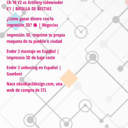
CR-10 V2 vs Artillery sidewinder
X1 | BATALLA DE BESTIAS
¿Como ganar dinero con la
impresión 3D? 💲 | Negocios
Impresión 3D, imprime tu propia
maqueta de tu pueblo o ciudad
Ender 3 montaje en Español |
Impresora 3D de bajo coste
Ender 3 unboxing en Español |
Gearbest
Nace obsidian3design.com, una
web de compra de STL
optimizados para la impresión
3D