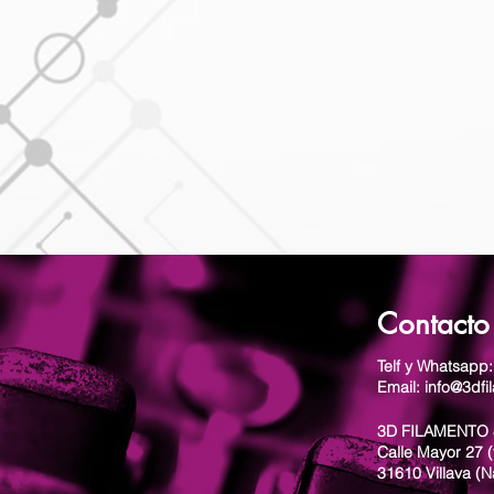
Contacto
Telf y Whatsapp
Email: info@3dfi
3D FILAMENTO 
Calle Mayor 27 (
31610 Villava (N