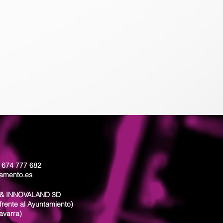
: 674 777 682
lamento.es
& INNOVALAND 3D
frente al Ayuntamiento)
avarra)