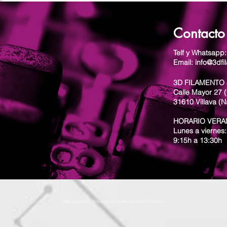
Contacto
Telf y Whatsapp
Email: info@3dfi
3D FILAMENTO 
Calle Mayor 27 (
31610 Villava (N
HORARIO VER
Lunes a viernes:
9:15h a 13:30h
Robot, impresión 3D, robótica educativa, filamento 3D, Arduino en Pamplona