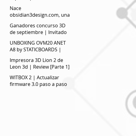
Nace
obsidian3design.com, una
web de compra de STL
Ganadores concurso 3D
optimizados para la
de septiembre | Invitado
impresión 3D
especial Tu Rincón 3D.
UNBOXING OVM20 ANET
A8 by STATICBOARDS |
Electrónica de calidad para
Impresora 3D Lion 2 de
impresoras 3D
Leon 3d | Review [Parte 1]
WITBOX 2 | Actualizar
firmware 3.0 paso a paso