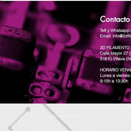
Contacto
Telf y Whatsapp
Email: info@3dfi
3D FILAMENTO 
Calle Mayor 27 (
31610 Villava (N
HORARIO VER
Lunes a viernes:
9:15h a 13:30h
Robot, impresión 3D, robótica educativa, filamento 3D, Arduino en Pamplona