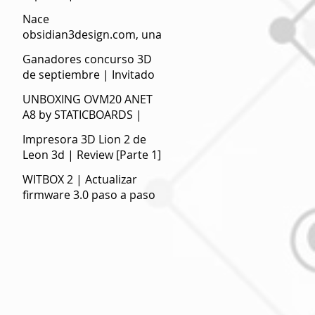
Nace
obsidian3design.com, una
web de compra de STL
Ganadores concurso 3D
optimizados para la
de septiembre | Invitado
impresión 3D
especial Tu Rincón 3D.
UNBOXING OVM20 ANET
A8 by STATICBOARDS |
Electrónica de calidad para
Impresora 3D Lion 2 de
impresoras 3D
Leon 3d | Review [Parte 1]
WITBOX 2 | Actualizar
firmware 3.0 paso a paso
do