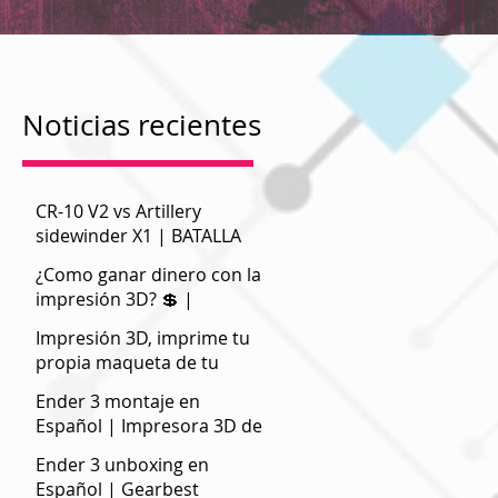
Noticias recientes
CR-10 V2 vs Artillery
sidewinder X1 | BATALLA
a
DE BESTIAS
¿Como ganar dinero con la
impresión 3D? 💲 |
Negocios
Impresión 3D, imprime tu
propia maqueta de tu
pueblo o ciudad
Ender 3 montaje en
Español | Impresora 3D de
bajo coste
Ender 3 unboxing en
]
Español | Gearbest