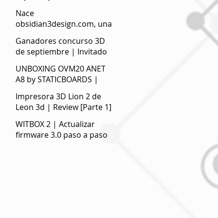
Nace
obsidian3design.com, una
web de compra de STL
Ganadores concurso 3D
optimizados para la
de septiembre | Invitado
impresión 3D
especial Tu Rincón 3D.
UNBOXING OVM20 ANET
A8 by STATICBOARDS |
Electrónica de calidad para
Impresora 3D Lion 2 de
impresoras 3D
Leon 3d | Review [Parte 1]
WITBOX 2 | Actualizar
firmware 3.0 paso a paso