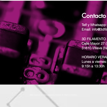
Contacto
Telf y Whatsapp
Email: info@3dfi
3D FILAMENTO 
Calle Mayor 27 (
31610 Villava (N
HORARIO VER
Lunes a viernes:
9:15h a 13:30h
Robot, impresión 3D, robótica educativa, filamento 3D, Arduino en Pamplona