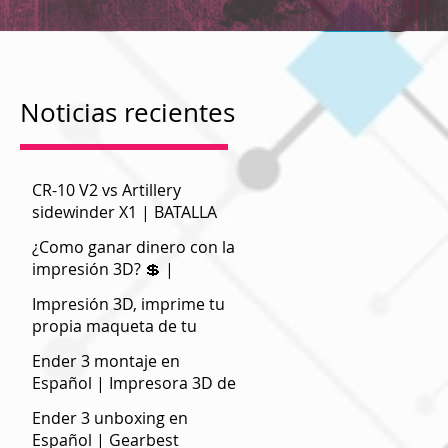
Noticias recientes
|
CR-10 V2 vs Artillery
sidewinder X1 | BATALLA
a
DE BESTIAS
¿Como ganar dinero con la
impresión 3D? 💲 |
Negocios
Impresión 3D, imprime tu
propia maqueta de tu
pueblo o ciudad
Ender 3 montaje en
Español | Impresora 3D de
bajo coste
Ender 3 unboxing en
Español | Gearbest