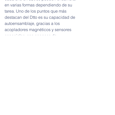
en varias formas dependiendo de su 
tarea. Uno de los puntos que más 
destacan del Dtto es su capacidad de 
autoensamblaje, gracias a los 
acopladores magnéticos y sensores 
especiales, son capaces de 
reconocerse entre sí y de encajar 
autónomamente. Se puede agregar 
igualmente cámara térmica, micrófono 
o altavoces.
9. Spider robot