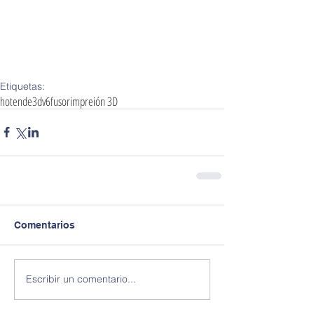
Etiquetas:
hotend
e3dv6
fusor
impreión 3D
Comentarios
Escribir un comentario...