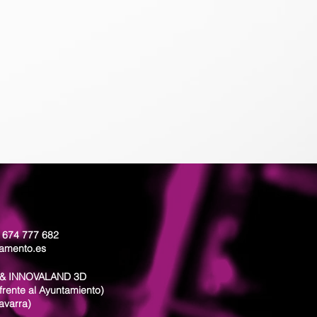
: 674 777 682
lamento.es
& INNOVALAND 3D
frente al Ayuntamiento)
avarra)