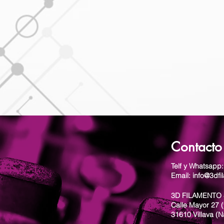
Contacto
Telf y Whatsapp
Email: info@3dfi
3D FILAMENTO 
Calle Mayor 27 (
31610 Villava (N