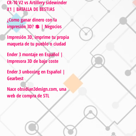
CR-10 V2 vs Artillery sidewinder
X1 | BATALLA DE BESTIAS
¿Como ganar dinero con la
impresión 3D? 💲 | Negocios
Impresión 3D, imprime tu propia
maqueta de tu pueblo o ciudad
Ender 3 montaje en Español |
Impresora 3D de bajo coste
Ender 3 unboxing en Español |
Gearbest
Nace obsidian3design.com, una
web de compra de STL
optimizados para la impresión
3D