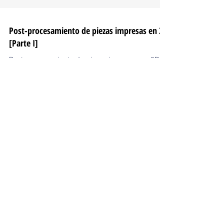
Post-procesamiento de piezas impresas en 3D
[Parte I]
Post-procesamiento de piezas impresas en 3D
[Parte I]